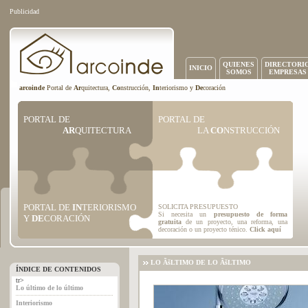
Publicidad
QUIENES
DIRECTORI
INICIO
SOMOS
EMPRESAS
arcoinde
Portal de
Ar
quitectura,
Co
nstrucción,
In
teriorismo y
De
coración
PORTAL DE
PORTAL DE
AR
QUITECTURA
LA
CO
NSTRUCCIÓN
PORTAL DE
IN
TERIORISMO
SOLICITA PRESUPUESTO
Si necesita un
presupuesto de forma
Y
DE
CORACIÓN
gratuita
de un proyecto, una reforma, una
decoración o un proyecto ténico.
Click aquí
LO ÃšLTIMO DE LO ÃšLTIMO
ÍNDICE DE CONTENIDOS
tr>
Lo último de lo último
Interiorismo