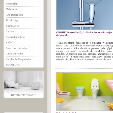
Decoración
Mobiliario
Alta Decoración
Textil Hogar
Iluminación
Cocinas
GROHE Power&Soulâ„¢ - Probablemente la mejor
del mundo.
Electrodomésticos
Baños
Elija su chorro, haga clic en el pulsador y disfrut
ducha - spa. Todo esto es cuanto tiene que hacer para g
Proyectos realizados
una experiencia única de ducha personalizada. ¿Qué
masaje vigorizante? Un simple clic es el truco para 
Casas con estilo
realidad. O ¿prefiere una sutil llovizna acariciándole la
Otro clic es el truco para sentir una suave cascada 
Locales de Vanguardia
sobre la piel. Desde la máxima revitalización a la total..
DECOFORO
DISEÑA TU ESPACIO