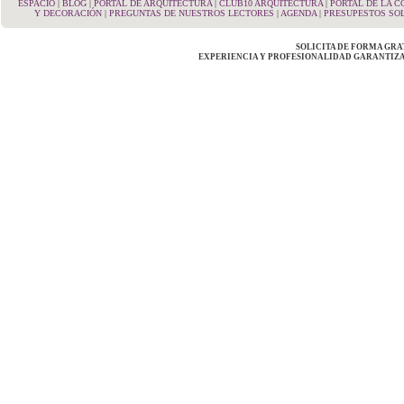
ESPACIO
|
BLOG
|
PORTAL DE ARQUITECTURA
|
CLUB10 ARQUITECTURA
|
PORTAL DE LA 
Y DECORACIÓN
|
PREGUNTAS DE NUESTROS LECTORES
|
AGENDA
|
PRESUPESTOS SOL
SOLICITA DE FORMA GRA
EXPERIENCIA Y PROFESIONALIDAD GARANTIZA