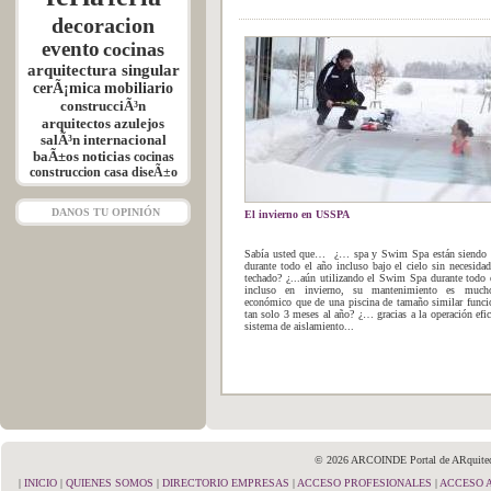
decoracion
evento
cocinas
arquitectura singular
cerÃ¡mica
mobiliario
construcciÃ³n
arquitectos
azulejos
salÃ³n internacional
baÃ±os
noticias
cocinas
construccion
casa
diseÃ±o
DANOS TU OPINIÓN
El invierno en USSPA
Sabía usted que… ¿… spa y Swim Spa están siendo 
durante todo el año incluso bajo el cielo sin necesida
techado? ¿...aún utilizando el Swim Spa durante todo 
incluso en invierno, su mantenimiento es muc
económico que de una piscina de tamaño similar func
tan solo 3 meses al año? ¿… gracias a la operación efic
sistema de aislamiento...
© 2026 ARCOINDE Portal de ARquitectu
|
INICIO
|
QUIENES SOMOS
|
DIRECTORIO EMPRESAS
|
ACCESO PROFESIONALES
|
ACCESO 