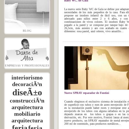
Baby WC, de Gala
La nueva serie Baby WC de Gala se define por adaptars
necesidades de los más pequeños de la casa. Para el
propone un inodoro infantil de fácil uso, con un 
adecuado para niños entre 2 y 6 años, y con 
combinaciones de vivos colores. El inodoro Baby
pegado a la pared y se compone por tanque bajo de 
26,5cm, más asiento y aro con acabado en cuatro c
BLOG
diferentes: rosa pastel, azul celeste, vivo amarillo...
EMPRESAS Y PROFESIONALES
interiorismo
decoraciÃ³n
diseÃ±o
Nuevo SPRAY reparador de Fontini
construcciÃ³n
Cuando elegimos el exclusivo sistema de instalación el
de superficie con tubos y eses de acero envejecido de F
arquitectura
en la instalación puede haber roces y estropear este 
envejecido de los tubos con alguna ralladura en la pi
mobiliario
dejando marcas en los tubos o grapas o en las ca
derivación, etc. Por este motivo, Fontini lanza al mer
arquitectura
nuevo producto, un SPRAY reparador de metal enveje
200 ml de contenido, para productos metálicos...
feria
feria