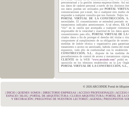
precontractual y la gestión interna empresa-cliente. Así 
sus datos de carácter personal a través de los distintos f
sus datos puedan ser utilizados por
PORTAL VIRTUA
comunicaciones por e-mail, fax o cualquier otro medio ele
responder a cualquier consulta que nos formule. Todos los d
PORTAL VIRTUAL DE LA CONSTRUCCIÓN, S
necesidades. El consentimiento se entenderá prestado e
tratamientos indicados anteriormente. A tal efecto,
EL C
“clic” en la casilla que acompaña a cualquier comunica
responsable de la veracidad y exactitud de los datos aport
consentimiento para ello,
PORTAL VIRTUAL DE LA 
citados datos a fin de proteger el derecho del titular o ti
compromete al cumplimiento de su obligación de secreto d
medidas de índole técnica y organizativa para garantizar
tratamiento o acceso no autorizado, habida cuenta del estad
expuestos, todo ello de conformidad con lo establecid
CONSTRUCCIÓN, S.L.
. dispone de las medidas de 
procedimientos de control de acceso y mecanismos criptográ
CLIENTE
de la WEB “
www.arcoinde.com
” podrá en 
oposición en los términos establecidos en la Ley Orgáni
PORTAL VIRTUAL DE LA CONSTRUCCIÓN, S.L.
,
© 2026 ARCOINDE Portal de ARquitectu
|
INICIO
|
QUIENES SOMOS
|
DIRECTORIO EMPRESAS
|
ACCESO PROFESIONALES
|
ACCESO 
ESPACIO
|
BLOG
|
PORTAL DE ARQUITECTURA
|
CLUB10 ARQUITECTURA
|
PORTAL DE LA 
Y DECORACIÓN
|
PREGUNTAS DE NUESTROS LECTORES
|
AGENDA
|
PRESUPESTOS SO