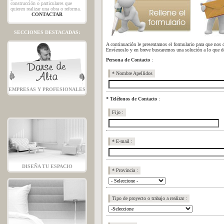
construcción o particulares que
quieren realizar una obra o reforma.
CONTACTAR
SECCIONES DESTACADAS:
A continuación le presentamos el formulario para que nos de
Envíenoslo y en breve buscaremos una solución a lo que 
Persona de Contacto
:
* Nombre Apellidos
EMPRESAS Y PROFESIONALES
* Teléfonos de Contacto
:
Fijo :
* E-mail :
DISEÑA TU ESPACIO
* Provincia :
Tipo de proyecto o trabajo a realizar :