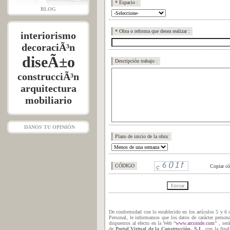
* Espacio :
BLOG
* Obra o reforma que desea realizar :
interiorismo
decoraciÃ³n
diseÃ±o
Descripción trabajo :
construcciÃ³n
arquitectura
mobiliario
DANOS TU OPINIÓN
Plazo de inicio de la obra:
CÓDIGO
Copiar c
De conformidad con lo establecido en los artículos 5 y 6
Personal, le informamos que los datos de carácter personal
dispuestos al efecto en la Web “
www.arcoinde.com
” , ser
de
Portal Virtual de la Construcción, S.L
. con la fina