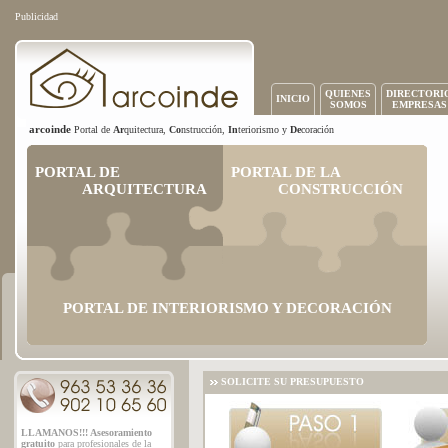
Publicidad
QUIENES
DIRECTORI
INICIO
SOMOS
EMPRESAS
arcoinde
Portal de
Ar
quitectura,
Co
nstrucción,
In
teriorismo y
De
coración
PORTAL DE
PORTAL DE LA
ARQUITECTURA
CONSTRUCCIÓN
PORTAL DE INTERIORISMO Y DECORACIÓN
SOLICITE SU PRESUPUESTO
LLAMANOS!!! Asesoramiento
gratuito
para profesionales de la